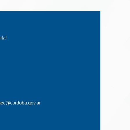
tal
mec@cordoba.gov.ar