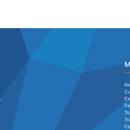
M
Ini
Cu
Ex
n
Fe
Tr
Tr
Co