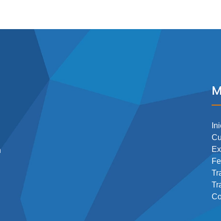
M
Ini
Cu
Ex
n
Fe
Tr
Tr
Co