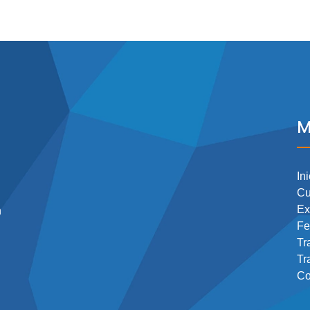
M
Ini
Cu
Ex
n
Fe
Tr
Tr
Co