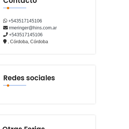
Contacto
+543517145106
rmeringer@hins.com.ar
+543517145106
, Córdoba, Córdoba
Redes sociales